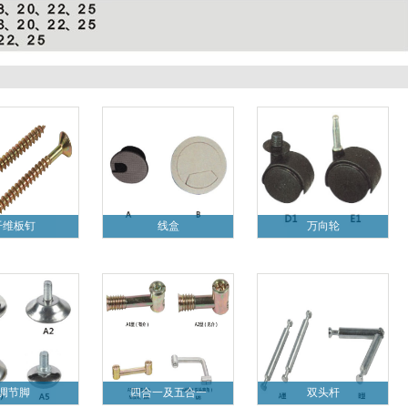
纤维板钉
线盒
万向轮
调节脚
四合一及五合一
双头杆