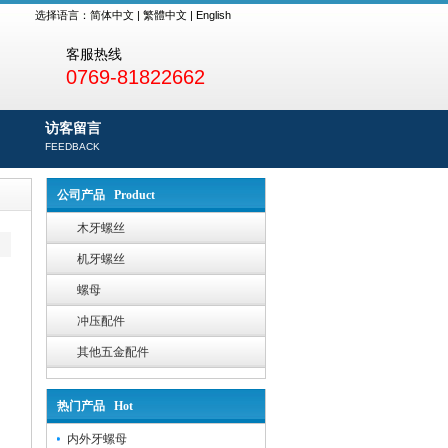
选择语言：
简体中文
|
繁體中文
|
English
客服热线
0769-81822662
访客留言
FEEDBACK
公司产品 Product
木牙螺丝
机牙螺丝
螺母
冲压配件
其他五金配件
热门产品 Hot
内外牙螺母