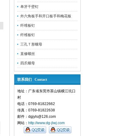
单牙干壁钉
外六角板手和开口板手和梅花板
纤维板钉
纤维板钉
三孔Ｔ形螺母
直修螺丝
四爪螺母
联系我们 Contact
地址：广东省东莞市茶山镇横江坑口
村
电话：0769-81822662
传真：0769-81822638
邮件：dgjyls@126.com
网站：
http://www.dg-jlwj.com