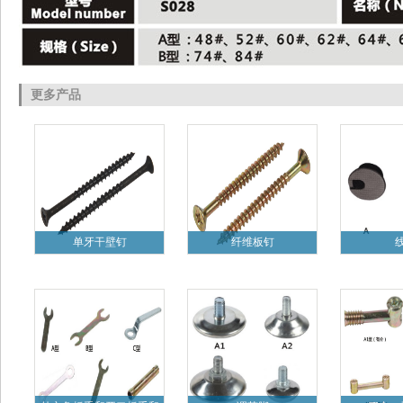
更多产品
单牙干壁钉
纤维板钉