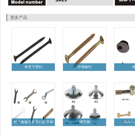
更多产品
单牙干壁钉
纤维板钉
外六角板手和开口板手和
调节脚
四合一
梅花板