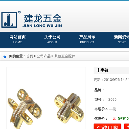
网站首页
关于公司
产品展示
新闻资
HOME
ABOUT
PRODUCT
NEWS
你的位置：
首页
>
公司产品
>
其他五金配件
十字铰
更新：2013/9/26 14
品牌：
型号：
S029
市场价：
元
优惠价：
元
(已有 