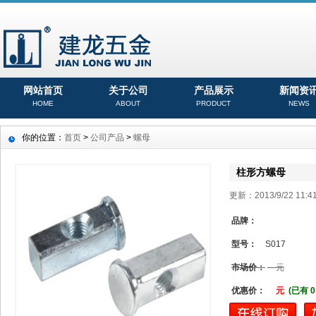
网站首页
关于公司
产品展示
新闻资
HOME
ABOUT
PRODUCT
NEWS
你的位置：
首页
>
公司产品
>
螺母
柱形方螺母
更新：2013/9/22 11
品牌：
型号：
S017
市场价：
元
优惠价：
元
(已有 