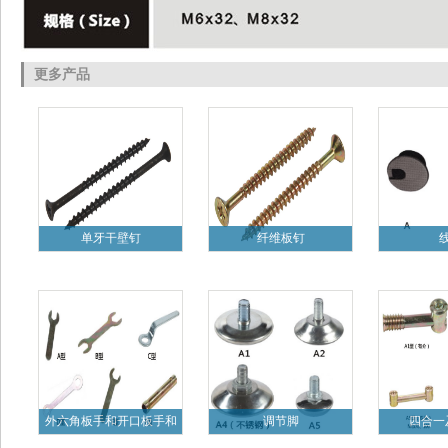
更多产品
单牙干壁钉
纤维板钉
外六角板手和开口板手和
调节脚
四合一
梅花板