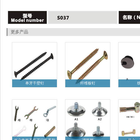
更多产品
单牙干壁钉
纤维板钉