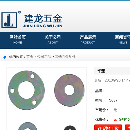
网站首页
关于公司
产品展示
新闻资
HOME
ABOUT
PRODUCT
NEWS
你的位置：
首页
>
公司产品
>
其他五金配件
平垫
更新：2013/9/26 14
品牌：
型号：
S037
市场价：
元
优惠价：
元
(已有 