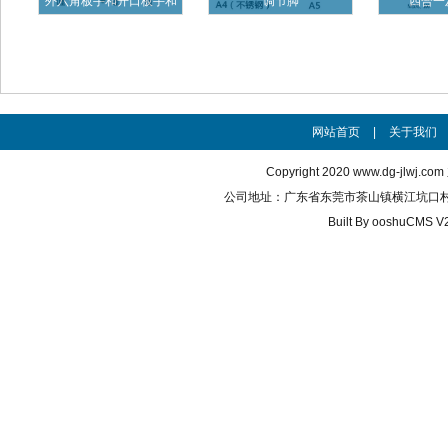
外六角板手和开口板手和
调节脚
四合一
梅花板
网站首页
|
关于我们
Copyright 2020
www.dg-jlwj.com
公司地址：广东省东莞市茶山镇横江坑口村 联系电话
Built By
ooshuCMS V