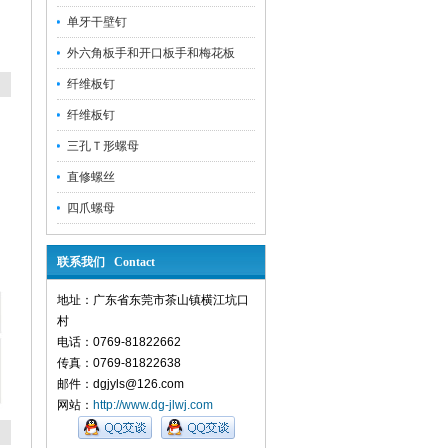
单牙干壁钉
外六角板手和开口板手和梅花板
纤维板钉
纤维板钉
三孔Ｔ形螺母
直修螺丝
四爪螺母
联系我们 Contact
地址：广东省东莞市茶山镇横江坑口
村
电话：0769-81822662
传真：0769-81822638
邮件：dgjyls@126.com
网站：
http://www.dg-jlwj.com