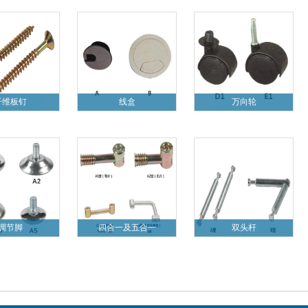
纤维板钉
线盒
万向轮
调节脚
四合一及五合一
双头杆