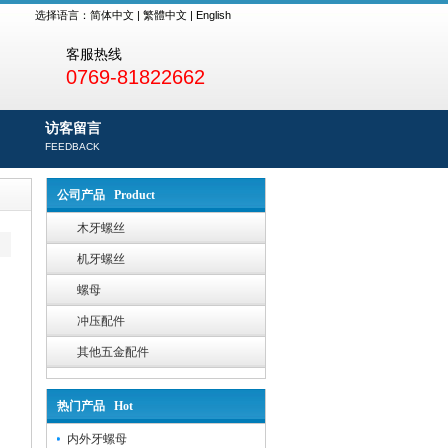
选择语言：
简体中文
|
繁體中文
|
English
客服热线
0769-81822662
访客留言
FEEDBACK
公司产品 Product
木牙螺丝
机牙螺丝
螺母
冲压配件
其他五金配件
热门产品 Hot
内外牙螺母