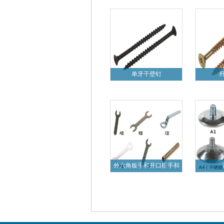
单牙干壁钉
外六角板手和开口板手和
梅花板